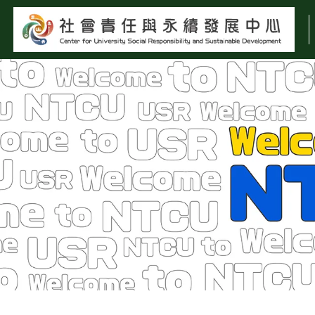
:::
暫停